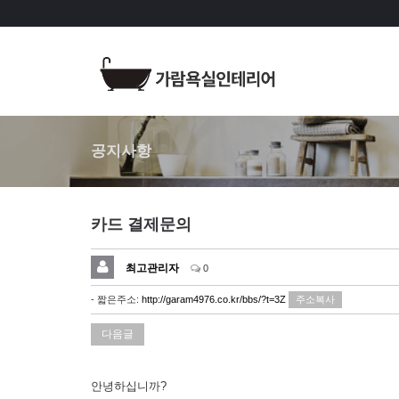
공지사항
카드 결제문의
최고관리자
0
- 짧은주소:
http://garam4976.co.kr/bbs/?t=3Z
주소복사
다음글
안녕하십니까?